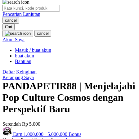
O
Pencarian Lanjutan
Oh Ma Grain
cancel
Okiedog
Cari
cancel
P
Akun Saya
Masuk / buat akun
Peachy
buat akun
Phil & Ted's
Bantuan
Philips Avent
Daftar Keinginan
Keranjang Saya
Pigeon
PANDAPETIR88 | Menjelajahi
Playgro
Pop Culture Cosmos dengan
Poled Global
Perspektif Baru
Ponycycle
Serendah
Rp 5.000
Puma
Earn
1.000.000
-
5.000.000
Bonus
Pureats