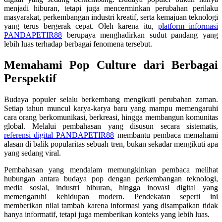
menjadi hiburan, tetapi juga mencerminkan perubahan perilaku
Squishmallows
masyarakat, perkembangan industri kreatif, serta kemajuan teknologi
Starbooks
yang terus bergerak cepat. Oleh karena itu,
platform informasi
PANDAPETIR88
berupaya menghadirkan sudut pandang yang
Stick-O
lebih luas terhadap berbagai fenomena tersebut.
Stokke
Memahami Pop Culture dari Berbagai
Perspektif
Sudocrem
Sumimo
Budaya populer selalu berkembang mengikuti perubahan zaman.
Setiap tahun muncul karya-karya baru yang mampu memengaruhi
Sunnylife
cara orang berkomunikasi, berkreasi, hingga membangun komunitas
global. Melalui pembahasan yang disusun secara sistematis,
Sun-Staches
referensi digital PANDAPETIR88
membantu pembaca memahami
Swimava
alasan di balik popularitas sebuah tren, bukan sekadar mengikuti apa
yang sedang viral.
T
Pembahasan yang mendalam memungkinkan pembaca melihat
hubungan antara budaya pop dengan perkembangan teknologi,
Tommee Tippee
media sosial, industri hiburan, hingga inovasi digital yang
memengaruhi kehidupan modern. Pendekatan seperti ini
Trunki
memberikan nilai tambah karena informasi yang disampaikan tidak
hanya informatif, tetapi juga memberikan konteks yang lebih luas.
Tutti Bambini