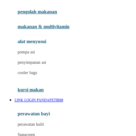
Joie
pengolah makanan
Joolz
Jujube
makanan & multivitamin
K
alat menyusui
Kiddycuts
pompa asi
Kumon
penyimpanan asi
L
cooler bags
Leapfrog
kursi makan
Leclerc
LINK LOGIN PANDAPETIR88
Lee Vierra
Lillebaby
perawatan bayi
Little Bird Told Me
perawatan kulit
Little Miss Janis
Sunscreen