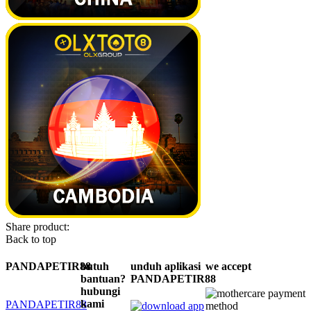
Share product:
Back to top
PANDAPETIR88
butuh
unduh aplikasi
we accept
bantuan?
PANDAPETIR88
hubungi
kami
PANDAPETIR88