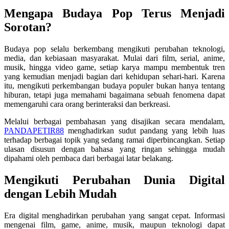
Mengapa Budaya Pop Terus Menjadi
Twistshake
Sorotan?
TY Toys
Budaya pop selalu berkembang mengikuti perubahan teknologi,
U
media, dan kebiasaan masyarakat. Mulai dari film, serial, anime,
musik, hingga video game, setiap karya mampu membentuk tren
yang kemudian menjadi bagian dari kehidupan sehari-hari. Karena
itu, mengikuti perkembangan budaya populer bukan hanya tentang
V
hiburan, tetapi juga memahami bagaimana sebuah fenomena dapat
memengaruhi cara orang berinteraksi dan berkreasi.
Veja
Melalui berbagai pembahasan yang disajikan secara mendalam,
Vitaflow
PANDAPETIR88
menghadirkan sudut pandang yang lebih luas
terhadap berbagai topik yang sedang ramai diperbincangkan. Setiap
Vtech
ulasan disusun dengan bahasa yang ringan sehingga mudah
dipahami oleh pembaca dari berbagai latar belakang.
W
Mengikuti Perubahan Dunia Digital
Waterland
dengan Lebih Mudah
Wellness
Era digital menghadirkan perubahan yang sangat cepat. Informasi
mengenai film, game, anime, musik, maupun teknologi dapat
X