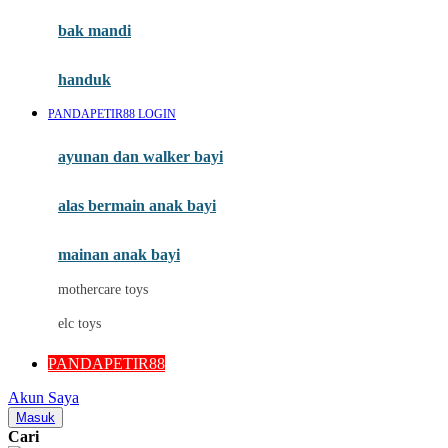
Moby
bak mandi
Momami
handuk
Mothercare
PANDAPETIR88 LOGIN
Mustela
ayunan dan walker bayi
My Buddy Tag
My K
alas bermain anak bayi
N
mainan anak bayi
Naif
mothercare toys
Nike
elc toys
Nordic Natural
PANDAPETIR88
Nuby
Akun Saya
Nuna
Masuk
Cari