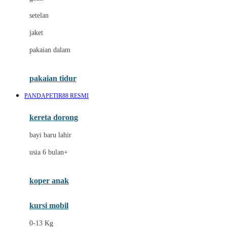
Dae Organics
setelan
Docare
jaket
Doona
pakaian dalam
Down To Earth
Drew
pakaian tidur
Dr. Brown's
PANDAPETIR88 RESMI
E
kereta dorong
ELC
bayi baru lahir
Ergobaby
usia 6 bulan+
Expert Care
koper anak
Ezyroller
kursi mobil
F
0-13 Kg